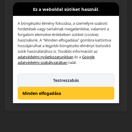
Email cím*
Ez a weboldal sütiket használ.
A böngészési élmény fokozása, a személyre szabott
hirdetések vagy tartalmak megjelenítése, valamint a
Jelszó*
forgalom elemzése érdekében sütiket (cookie)
használunk. A "Minden elfogadása" gombra kattintva
hozzájárulhat a legjobb böngészési élményt biztosító
sütik használatához is. További információt az
Elfelejtettem a jelszavam
adatvédelmi nyilatkozatunkban
és a
Google
adatvédelmi szabályzatában
talál.
Bejelentkezés
Testreszabás
Regisztráció
Minden elfogadása