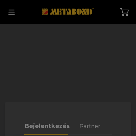
Vissza a főoldalra
Bejelentkezés
Partner