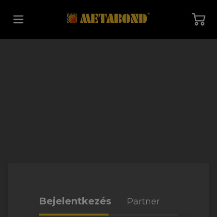
Vissza a főoldalra
Bejelentkezés
Partner