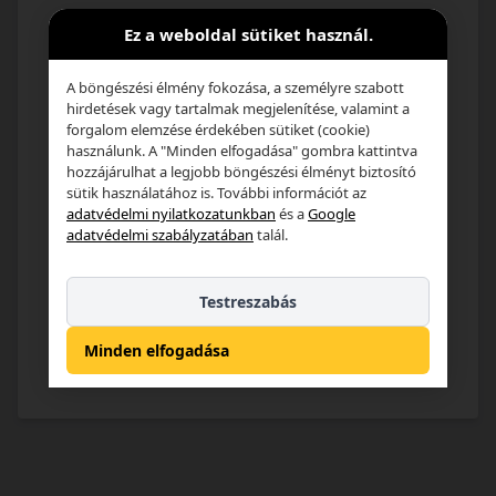
Email cím*
Ez a weboldal sütiket használ.
A böngészési élmény fokozása, a személyre szabott
hirdetések vagy tartalmak megjelenítése, valamint a
Jelszó*
forgalom elemzése érdekében sütiket (cookie)
használunk. A "Minden elfogadása" gombra kattintva
hozzájárulhat a legjobb böngészési élményt biztosító
sütik használatához is. További információt az
Elfelejtettem a jelszavam
adatvédelmi nyilatkozatunkban
és a
Google
adatvédelmi szabályzatában
talál.
Bejelentkezés
Testreszabás
Regisztráció
Minden elfogadása