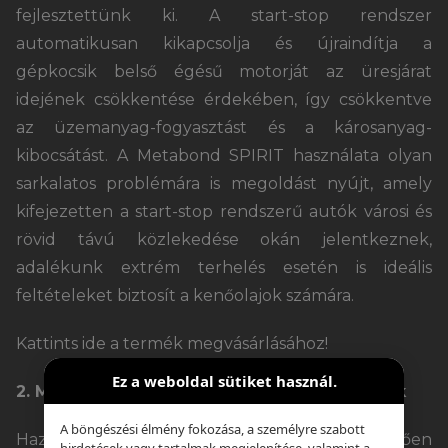
fejlesztettünk ki. A start-stop rendszer
automatikusan kikapcsolja és újraindítja a
gépkocsik belső égésű motorját az üresjárat
idejének csökkentése érdekében, így csökkentve
az üzemanyag-fogyasztást és a károsanyag-
kibocsátást. A Metabond SPIRIT használata olyan
sarkalatos problémára is megoldást nyújt, amely
kifejezetten a start-stop rendszerű autók városi és
rövid távú közlekedése okán jelentkeznek,
adalékunk extrém terhelés esetén is ideális
feltételeket biztosít a kenőolajok számára.
Kattints ide a termék megvásárlásához!
Ez a weboldal sütiket használ.
2. METABOND OLD SPEZIAL motorolaj-adalék
A böngészési élmény fokozása, a személyre szabott
Hazánkban a lakosság nagy része jellemzően