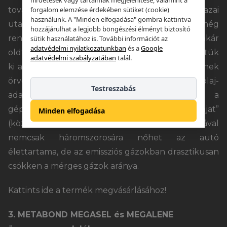
hirdetések vagy tartalmak megjelenítése, valamint a
továbbra is a használtautót vásárol. Jelenleg a hazai
forgalom elemzése érdekében sütiket (cookie)
használunk. A "Minden elfogadása" gombra kattintva
utakon jelen lévő autók átlagéletkora 14 év, de még
hozzájárulhat a legjobb böngészési élményt biztosító
rendszeresen találkozhatunk idős, kopott vagy akár
sütik használatához is. További információt az
adatvédelmi nyilatkozatunkban
és a
Google
oldtimer járművekkel is. Éppen ezért fejlesztettük
adatvédelmi szabályzatában
talál.
ki a mára már elképesztően nagy népszerűségnek
örvendő Metabond OLD SPEZIAL motorolaj-
Testreszabás
adalékot, amely kifejezetten azokhoz a
gépjárművekhez ajánljuk, amelyek „eszik az olajat”
Minden elfogadása
(közel 1 liter/1000 km). Rendszeres használatával
nemcsak háromszorosára nőhet az autó
élettartama, de az emissziós gázokban drasztikusan
csökken a mérges gázok aránya.
Kattints ide a termék megvásárlásához!
3. METABOND MEGASEL és MEGALENE