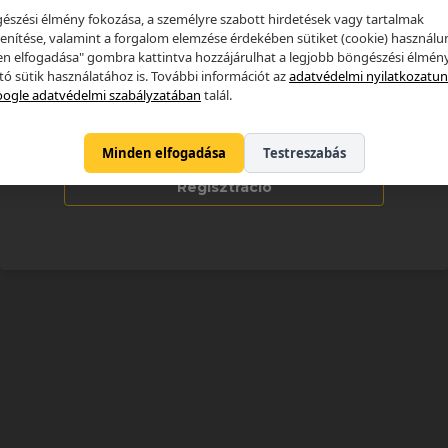
észési élmény fokozása, a személyre szabott hirdetések vagy tartalmak
enítése, valamint a forgalom elemzése érdekében sütiket (cookie) használu
n elfogadása" gombra kattintva hozzájárulhat a legjobb böngészési élmén
ító sütik használatához is. További információt az
adatvédelmi nyilatkozatu
Elfelejtettem a jelszavam
ogle adatvédelmi szabályzatában
talál.
Bejelentkezés
Minden elfogadása
Testreszabás
Regisztráció