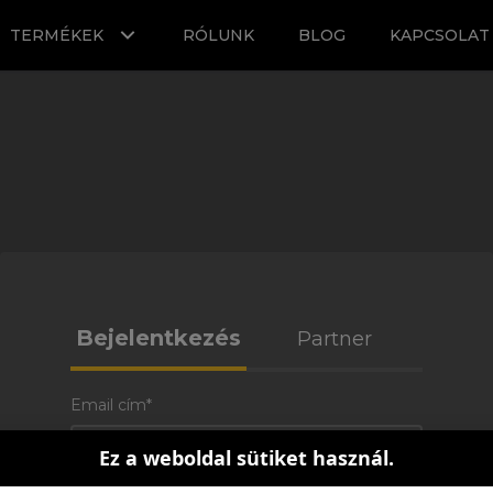
TERMÉKEK
RÓLUNK
BLOG
KAPCSOLAT
Bejelentkezés
Partner
Email cím*
Ez a weboldal sütiket használ.
Jelszó*