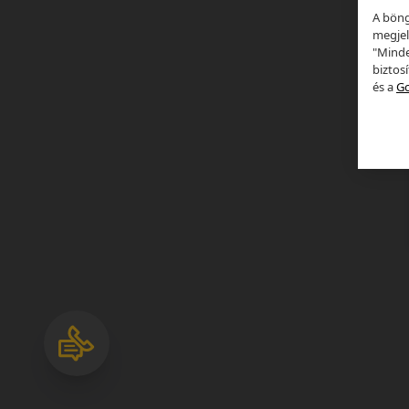
A böng
megjel
"Minde
biztos
és a
Go