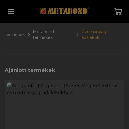
Vissza a főoldalra
Metabond
Üzemanyag-
Termékek
termékek
adalékok
Ajánlott termékek