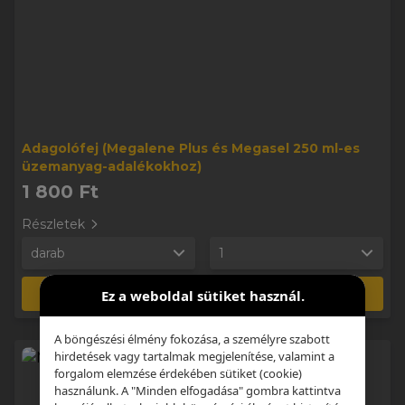
Adagolófej (Megalene Plus és Megasel 250 ml-es
üzemanyag-adalékokhoz)
1 800 Ft
Részletek
darab
1
Kosárba
Ez a weboldal sütiket használ.
A böngészési élmény fokozása, a személyre szabott
hirdetések vagy tartalmak megjelenítése, valamint a
forgalom elemzése érdekében sütiket (cookie)
használunk. A "Minden elfogadása" gombra kattintva