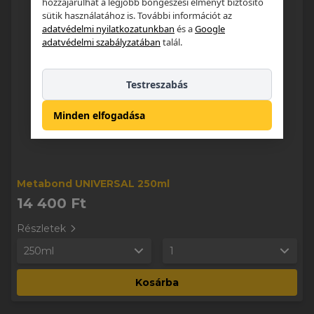
hozzájárulhat a legjobb böngészési élményt biztosító
sütik használatához is. További információt az
adatvédelmi nyilatkozatunkban
és a
Google
adatvédelmi szabályzatában
talál.
Testreszabás
Minden elfogadása
Metabond UNIVERSAL 250ml
14 400 Ft
Részletek
250ml
1
Kosárba