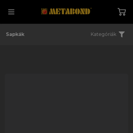
Vissza a főoldalra
Sapkák
Kategóriák