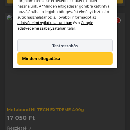
forgalom elemzése érdekében sütiket (cookie)
használunk. A "Minden elfogadása" gombra kattintva
hozzájárulhat a legjobb böngészési élményt biztosító
sütik használatához is. További információt az
adatvédelmi nyilatkozatunkban
és a
Google
adatvédelmi szabályzatában
talál.
Testreszabás
Minden elfogadása
Metabond HI-TECH EXTREME 400g
17 050 Ft
Részletek