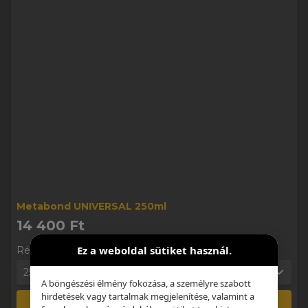
Metabond UNIVERSAL 250ml
14 400 Ft
Ez a weboldal sütiket használ.
Részletek
250ml
1
A böngészési élmény fokozása, a személyre szabott
hirdetések vagy tartalmak megjelenítése, valamint a
Kosárba