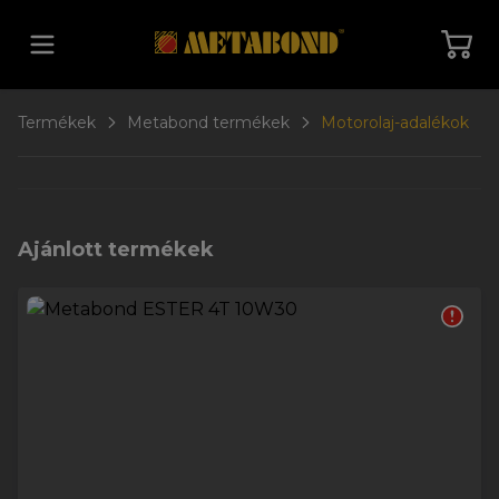
Vissza a főoldalra
Termékek
Metabond termékek
Motorolaj-adalékok
Ajánlott termékek