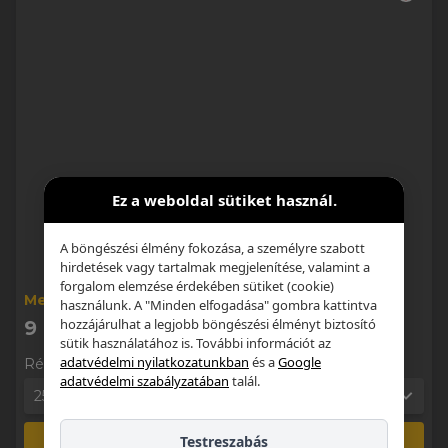
Ez a weboldal sütiket használ.
A böngészési élmény fokozása, a személyre szabott
hirdetések vagy tartalmak megjelenítése, valamint a
forgalom elemzése érdekében sütiket (cookie)
Metabond MEGASEL 250ml
használunk. A "Minden elfogadása" gombra kattintva
hozzájárulhat a legjobb böngészési élményt biztosító
9 000 Ft
sütik használatához is. További információt az
adatvédelmi nyilatkozatunkban
és a
Google
Részletek
adatvédelmi szabályzatában
talál.
250ml
1
Testreszabás
Kosárba