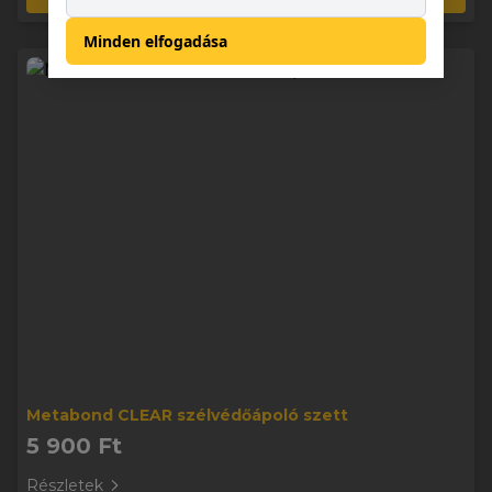
Minden elfogadása
Metabond CLEAR szélvédőápoló szett
5 900 Ft
Részletek