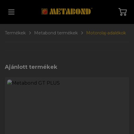
Vissza a főoldalra
Termékek
Metabond termékek
Motorolaj-adalékok
Ajánlott termékek