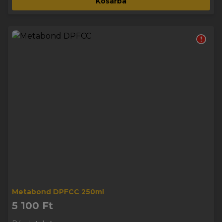
Kosárba
geometriájú lapátjait.
Előnyök:
Tisztítja a befecskendezőket, szelepeket,
égésteret, turbót és a részecskeszűrőt (DPF).
Kitisztítja a katalizátort és az EGR-t.
Megszünteti a szennyezett és nem hatékony
üzemanyag-rendszer okozta alacsony hatásfokú
működést.
Megakadályozza az eltömődött dízel
részecskeszűrők és a korom tökéletlen égése által
okozott teljesítményveszteséget.
Csökkenti az üzemanyag-fogyasztást, amelyet a
szennyezett üzemanyagrendszer vagy a hibás
részecskeszűrő okoz.
Jellemzően 6 ponttal növeli a cetánszámot, ami
tiszta és teljes égést eredményez.
Meghosszabbítja a befecskendező szelepek és a
Metabond DPFCC 250ml
részecskeszűrő, továbbá az utóégető rendszer
5 100 Ft
élettartamát.
Erőteljesen csökkenti a veszélyes kipufogógázok