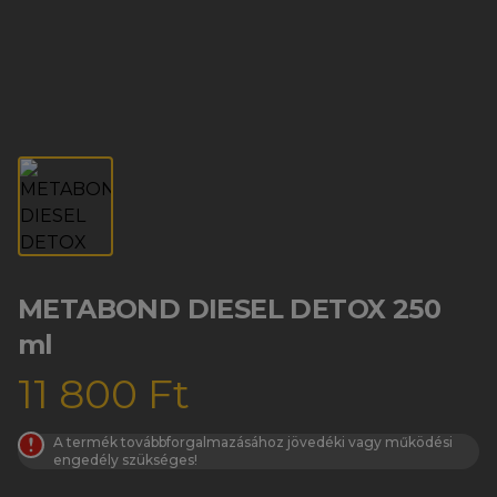
METABOND DIESEL DETOX 250
ml
11 800 Ft
A termék továbbforgalmazásához jövedéki vagy működési
engedély szükséges!