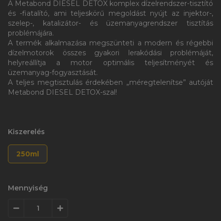
A Metabond DIESEL DETOX komplex dízelrendszer-tisztító
és -fiatalító, ami teljeskörű megoldást nyújt az injektor-,
szelep-, katalizátor- és üzemanyagrendszer tisztítás
problémájára.
A termék alkalmazása megszünteti a modern és régebbi
dízelmotorok összes gyakori lerakódási problémáját,
helyreállítja a motor optimális teljesítményét és
üzemanyag-fogyasztását.
A teljes megtisztulás érdekében „méregtelenítse” autóját
Metabond DIESEL DETOX-szal!
Kiszerelés
250ml
Mennyiség