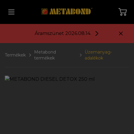
Vissza a főoldalra
Áramszünet 2026.08.14.
Metabond
Üzemanyag-
Termékek
termékek
adalékok