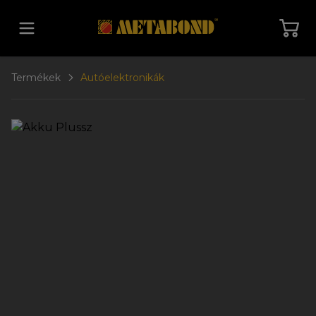
Vissza a főoldalra
Termékek
Autóelektronikák