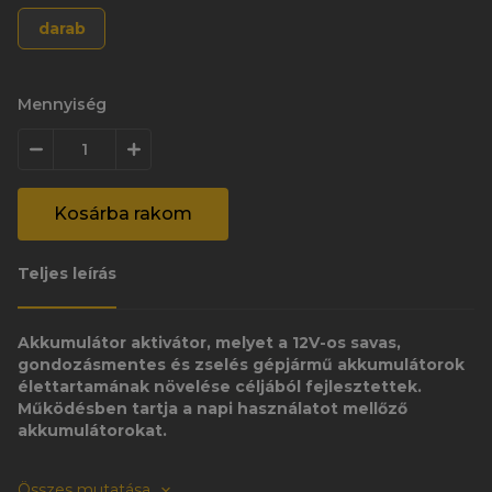
darab
Mennyiség
Kosárba rakom
Teljes leírás
Akkumulátor aktivátor, melyet a 12V-os savas,
gondozásmentes és zselés gépjármű akkumulátorok
élettartamának növelése céljából fejlesztettek.
Működésben tartja a napi használatot mellőző
akkumulátorokat.
Összes mutatása