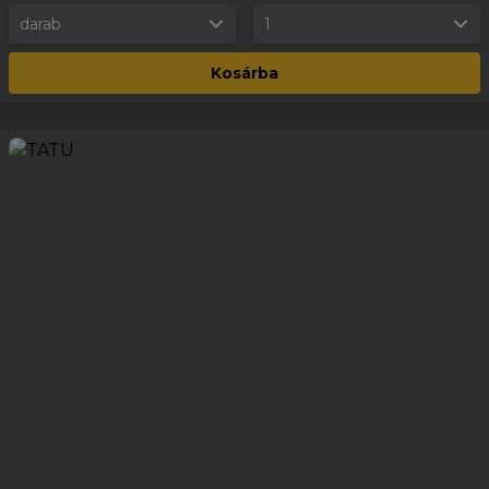
darab
1
Kosárba