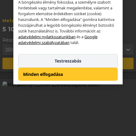
A böngészési élmény fokozása, a személyre szabott
hirdetések vagy tartalmak megjelenítése, valamint a
forgalom elemzése érdekében sütiket (cookie)
használunk. A "Minden elfogadása" gombra kattintva
Metabond DPFCC 250ml
hozzájárulhat a legjobb böngészési élményt biztosító
5 100 Ft
sütik használatához is. További információt az
adatvédelmi nyilatkozatunkban
és a
Google
Részletek
adatvédelmi szabályzatában
talál.
250ml
1
Testreszabás
Kosárba
Minden elfogadása