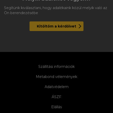
Segítünk kiválasztani, hogy adalékaink közül melyik való az
Ön berendezésébe
Kitöltöm a kérdőívet
Szállítási információk
Metabond vélemények
Adatvédelem
ÁSZF
Elállás