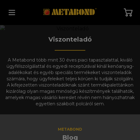
Vissza a főoldalra
Viszonteladó
A Metabond több mint 30 éves piaci tapasztalattal, kiváló
ügyfélszolgálattal és egyedi receptúrával kínál kenőanyag-
adalékokat és egyéb speciális termékeket viszonteladók
számára, hogy ügyfeleiket teljes körűen ki tudják szolgálni.
A kifejezetten viszonteladóknak szánt termékpalettánkon
kizárólag olyan magas minőségű készítmények találhatók,
amelyek magas vásárlói kereslet révén nem hiányozhatnak
egyetlen szakbolt polcáról sem.
METABOND
Blog