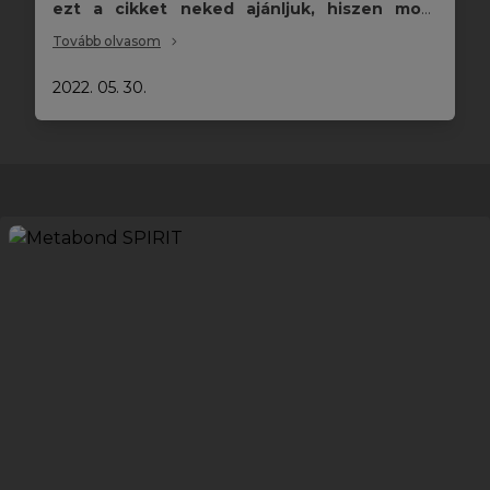
ezt a cikket neked ajánljuk, hiszen most
eláruljuk a TOP 3 slágertermékünket, amivel
Tovább olvasom
nem lehet mellényúlni!
2022. 05. 30.